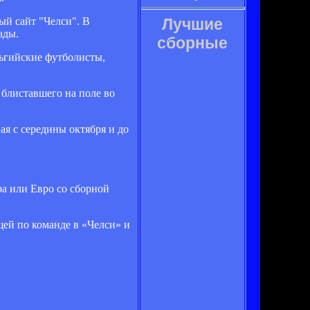
ый сайт "Челси". В
Лучшие
ады.
сборные
льгийские футболисты,
 блиставшего на поле во
ая с середины октября и до
ра или Евро со сборной
щей по команде в «Челси» и