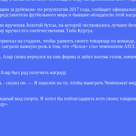
им за рубежом» по результатам 2017 года, сообщает официальн
редставители футбольного мира и бывшие обладатели этой нагр
и вручения Золотой бутсы, на которой чествовались лучшие бе
му вручил его соотечественник Тибо Куртуа.
риехал на стадион, чтобы удивить своего товарища по команде,
я сыграли важную роль в том, что «Челси» стал чемпионом АПЛ.
 Азар снова вернулся на пик формы и забил восемь голов, начин
Азар был рад получить награду.
я, - сказал он. — Я нацелен на то, чтобы выиграть Чемпионат ми
андный вид спорта. Я хотел бы поблагодарить всех своих товари
ду».