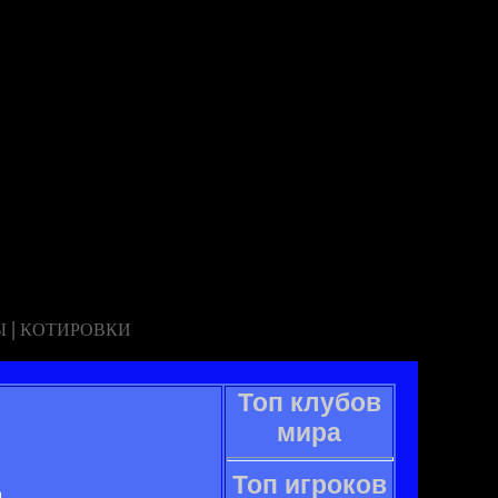
|
Ы
КОТИРОВКИ
Топ клубов
мира
Топ игроков
.