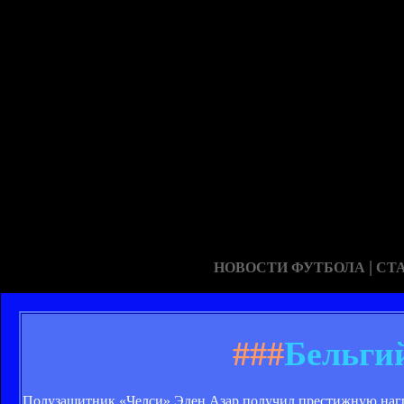
|
НОВОСТИ ФУТБОЛА
СТ
###
Бельги
Полузащитник «Челси» Эден Азар получил престижную награ