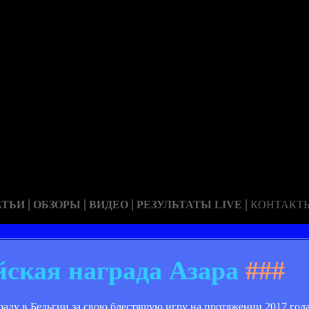
|
|
|
|
АТЬИ
ОБЗОРЫ
ВИДЕО
РЕЗУЛЬТАТЫ LIVE
КОНТАКТ
йская награда Азара
###
ду в Бельгии за свою блестящую игру на протяжении 2017 года