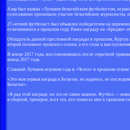
Азар был назван «Лучшим бельгийским футболистом, играющ
голосовании принимали участие бельгийские журналисты, п
27-летний футболист был объявлен победителем на церемони
отличившиеся в прошлом году. Ранее награду на «Бридже» е
Обладатель данной престижной награды в прошлом, Куртуа п
второй половине прошлого сезона, а его голы и выступлени
В конце 2017 года, восстановившись после серьезной травмы,
конца 2017 года.
Ставший Лучшим игроком года в «Челси» в прошлом сезоне 
«Это моя первая награда в Бельгии, но надеюсь, не последня
Бельгии».
«Я рад этой награде, но это не самое важное. Футбол — ком
в сборной, тренеров, всех тех, кто помогал мне в прошлом го