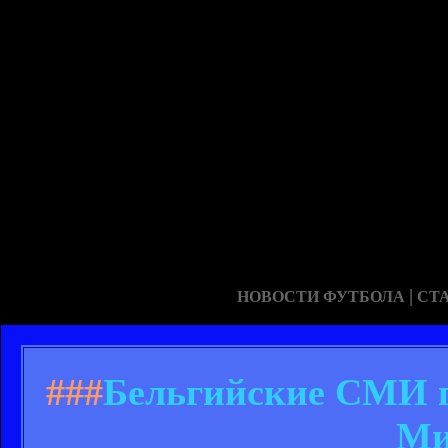
|
НОВОСТИ ФУТБОЛА
СТ
###
Бельгийские СМИ п
Ми