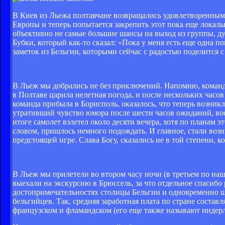
В Киев из Льежа полтавчане возвращались удовлетворенными
Европы и теперь попытается закрепить этот пока еще локал
объективно не самые большие шансы на выход из группы, дум
Бубки, который как-то сказал: «Пока у меня есть еще одна п
заметок из Бельгии, которыми сейчас с радостью поделится 
В Льеж мы добрались не без приключений. Напомню, команда
в Полтаве царила нелетная погода, и после нескольких часо
команда прибыла в Борисполь, оказалось, что теперь возни
утративший чувство юмора после шести часов ожиданий, вос
итоге самолет взлетел около десяти вечера, хотя по планам э
словом, пришлось немного подождать. И главное, стали возн
предстоящей игре. Слава Богу, сказались не в той степени, к
В Льеж мы прилетели во втором часу ночи (в третьем по наш
выехали на экскурсию в Брюссель, за что отдельное спасибо
достопримечательностях столицы Бельгии и одновременно ш
бельгийцев. Так, средняя заработная плата по стране составля
французском и фламандском (его еще также называют нидерл