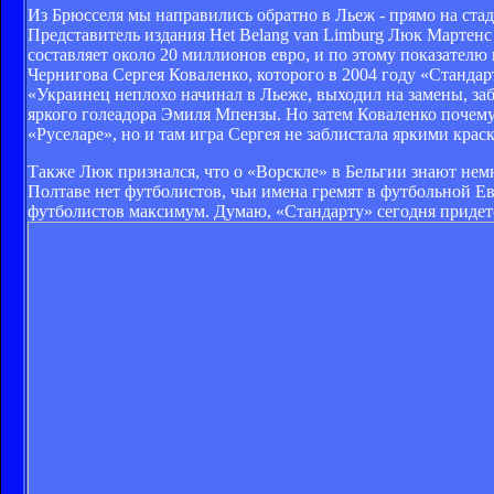
Из Брюсселя мы направились обратно в Льеж - прямо на стад
Представитель издания Het Belang van Limburg Люк Мартен
составляет около 20 миллионов евро, и по этому показателю
Чернигова Сергея Коваленко, которого в 2004 году «Стандарт
«Украинец неплохо начинал в Льеже, выходил на замены, з
яркого голеадора Эмиля Мпензы. Но затем Коваленко почему-
«Руселаре», но и там игра Сергея не заблистала яркими крас
Также Люк признался, что о «Ворскле» в Бельгии знают немн
Полтаве нет футболистов, чьи имена гремят в футбольной Е
футболистов максимум. Думаю, «Стандарту» сегодня придет