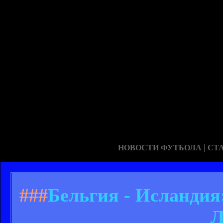
|
НОВОСТИ ФУТБОЛА
СТ
###
Бельгия - Исландия
Л