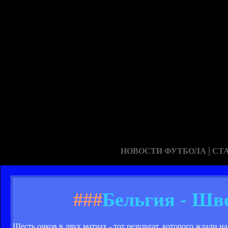
|
НОВОСТИ ФУТБОЛА
СТ
###
Бельгия - Шве
Шесть очков в двух матчах - тот результат, которого ждали 