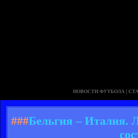
|
НОВОСТИ ФУТБОЛА
СТ
###
Бельгия – Италия. 
сос