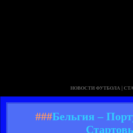
|
НОВОСТИ ФУТБОЛА
СТ
###
Бельгия – Порт
Стартовы