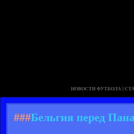
|
НОВОСТИ ФУТБОЛА
СТ
###
Бельгия перед Пана