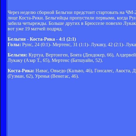
Через неделю сборной Бельгии предстоит стартовать на ЧМ-
лице Коста-Рики. Бельгийцы пропустили первыми, когда Руис
забила четырежды. Больше других в Брюсселе повезло Лукаку 
вот уже 19 матчей подряд.
Бельгия - Коста-Рика - 4:1 (2:1)
Голы:
Руис, 24 (0:1)- Мертенс, 31 (1:1)- Лукаку, 42 (2:1)- Лука
Бельгия:
Куртуа, Вертонген, Боята (Дендокер, 66), Алдервей
Лукаку (Азар Т., 65), Мертенс (Батшуайи, 52).
Коста-Рика:
Навас, Овьедо (Кальво, 46), Гонсалес, Акоста, Д
(Гузман, 62), Уренья (Венегас, 46).